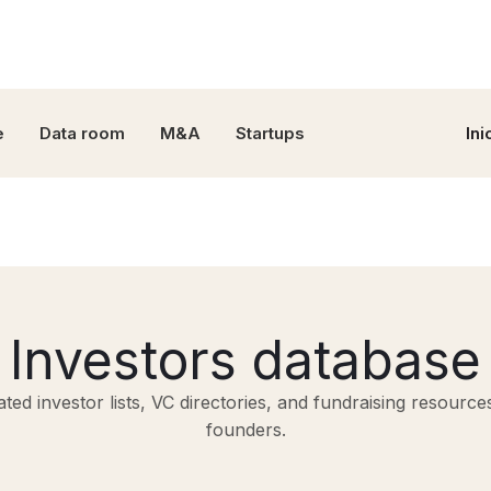
e
Data room
M&A
Startups
Ini
Investors database
ted investor lists, VC directories, and fundraising resource
founders.